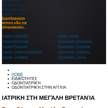
6971574215
Πατήστε στην
ειδικότητα και τη
χώρα
Συμπληρώστε
αίτηση εδώ για
πληροφορίες
Ιατρικη Ολλανδία
Ιατρική Ιταλία
Ιατρική Βουλγαρία
Κτηνιατρική Βουλγαρία
Ιατρική Ρουμανία
Κτηνιατρική Ρουμανία
Ιατρική Σερβική Δημοκρατία
Κτηνιατρική Σλοβακία
Ιατρική Σλοβακία
Κτηνιατρική Τσεχία
HOME
ΕΙΔΙΚΌΤΗΤΕΣ
ΟΔΟΝΤΙΑΤΡΙΚΉ
ΟΔΟΝΤΙΑΤΡΙΚΉ ΣΤΗΝ ΑΓΓΛΊΑ
ΙΑΤΡΙΚΗ ΣΤΗ ΜΕΓΆΛΗ ΒΡΕΤΑΝΊΑ