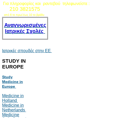
Για πληροφορίες και ραντεβού τηλεφωνείστε :
210 3821575
από 8 το πρωί έως 10 το βράδυ
Αναγνωρισμένες
Ιατρικές Σχολές
Ιατρικές σπουδές στην ΕΕ
STUDY
IN
EUROPE
Study
Medicine in
Europe
Medicine in
Holland
Medicine in
Netherlands
Medicine