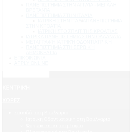
ΠΑΝΕΠΙΣΤΉΜΙΑ ΣΤΗΝ ΑΓΓΛΊΑ - ΜΕΓΆΛΗ
ΒΡΕΤΑΝΊΑ
ΠΑΝΕΠΙΣΤΉΜΙΑ ΣΤΗΝ ΙΤΑΛΊΑ
ΙΑΤΡΙΚΗ ΣΤΗΝ ΙΤΑΛΙΑ
ΠΑΝΕΠΙΣΤΉΜΙΑ
ΣΤΗΝ ΚΡΟΑΤΊΑ
ΙΑΤΡΙΚΉ ΣΤΟ ΣΠΛΙΤ ΤΗΣ ΚΡΟΑΤΊΑΣ
ΙΑΤΡΙΚΑ ΠΑΝΕΠΙΣΤΉΜΙΑ ΣΤΗΝ ΟΛΛΑΝΔΊΑ
ΜΕΤΑΓΡΑΦΉ ΙΑΤΡΙΚΉ ΟΔΟΝΤΙΑΤΡΙΚΉ
ΠΑΝΕΠΙΣΤΉΜΙΑ ΣΤΗ ΣΕΡΒΙΚΉ
ΔΗΜΟΚΡΑΤΊΑ
ΕΠΙΚΟΙΝΩΝΊΑ
APPLY ONLINE
ΚΕΝΤΡΙΚΉ
ΧΏΡΕΣ
Σπουδές στη Βουλγαρία
Ιατρικη Οδοντιατρικη στη Βουλγαρια
Φαρμακευτικη στη Σοφια