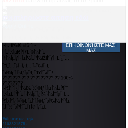
3821575
από 8 το πρωί έως 10 το βράδυ
Φειδίου 18Α Αθήνα ( πίσω από το ξενοδοχείο Τιτάνια )
συμπληρώστε αίτηση εδώ
Apply Online
ÎŸÎ¹ ÏƒÏ€Î¿Ï…Î´Î±Î¹ÏŒÏ„ÎµÏÎµÏ‚ ÎµÎ¹Î
´Î¹ÎºÏŒÏ„Î·Ï„ÎµÏ‚ ÏƒÏ„Î± Î¼ÎµÎ³Î±Î»ÏÏ„ÎµÏÎ±
Î•Ï…ÏÏ‰Ï€Î±ÏŠÎºÎ¬
ΕΠΙΚΟΙΝΩΝΉΣΤΕ ΜΑΖΊ
ΜΑΣ
Î Î±Î½ÎµÏ€Î¹ÏƒÏ„Î®Î¼Î¹Î±
Î†Î¼ÎµÏƒÎ· Î±Î½Î±Î³Î½ÏŽÏÎ¹ÏƒÎ· Ï„Î¿Ï…
Ï€Ï„Ï…Ï‡Î¯Î¿Ï… Ï‡Ï‰ÏÎ¯Ï‚
ÎµÎ¾ÎµÏ„Î¬ÏƒÎµÎ¹Ï‚ Î”ÎŸÎ‘Î¤Î‘Î !
??????? ??? ????????? ?? 100%
????????
Î•Ï€Î¹ÎºÎ¿Î¹Î½Ï‰Î½Î®ÏƒÏ„Îµ Î¼Î±Î¶Î¯
Î¼Î±Ï‚ Î³Î¹Î± Î·Î¼ÎµÏÎ¿Î¼Î·Î½Î¯ÎµÏ‚ Ï…
Ï€Î¿Î²Î¿Î»Î®Ï‚ Î±Î¹Ï„Î®ÏƒÎµÏ‰Î½ Î³Î¹Î±
Ï„Î·Î½ ÎµÎ³Î³ÏÎ±Ï†Î® ÏƒÎ±Ï‚.
Ειδικότητες τηλ
2103821575 -