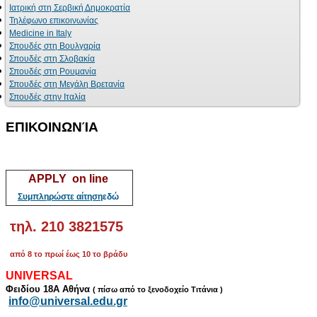
Ιατρική στη Σερβική Δημοκρατία
Τηλέφωνο επικοινωνίας
Medicine in Italy
Σπουδές στη Βουλγαρία
Σπουδές στη Σλοβακία
Σπουδές στη Ρουμανία
Σπουδές στη Μεγάλη Βρετανία
Σπουδές στην Ιταλία
ΕΠΙΚΟΙΝΩΝΊΑ
APPLY on line
Συμπληρώστε αίτηση
εδώ
τηλ. 210 3821575
από 8 το πρωί έως 10 το βράδυ
UNIVERSAL
Φειδίου 18Α Αθήνα
( πίσω από το ξενοδοχείο Τιτάνια )
info@universal.edu.gr