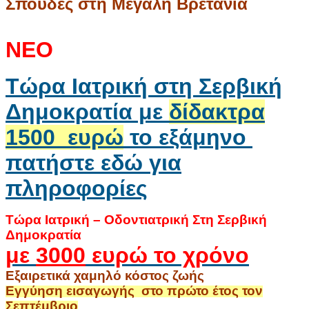
Σπουδές στη Μεγάλη Βρετανία
ΝΕΟ
Τώρα Ιατρική στη Σερβική
Δημοκρατία με
δίδακτρα
1500 ευρώ
το εξάμηνο
πατήστε εδώ για
πληροφορίες
Τώρα Ιατρική – Οδοντιατρική Στη Σερβική
Δημοκρατία
με
3000
ευρώ το χρόνο
Εξαιρετικά χαμηλό κόστος ζωής
Εγγύηση εισαγωγής στο πρώτο έτος τον
Σεπτέμβριο