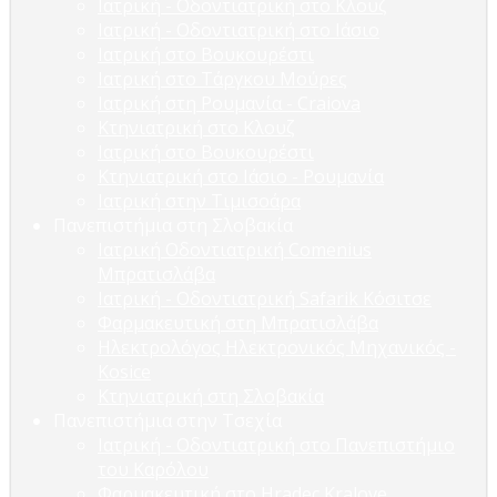
Ιατρική - Οδοντιατρική στο Κλουζ
Ιατρική - Οδοντιατρική στο Ιάσιο
Ιατρική στο Βουκουρέστι
Ιατρική στο Τάργκου Μούρες
Ιατρική στη Ρουμανία - Craiova
Κτηνιατρική στο Κλουζ
Ιατρική στο Βουκουρέστι
Κτηνιατρική στο Ιάσιο - Ρουμανία
Ιατρική στην Τιμισοάρα
Πανεπιστήμια στη Σλοβακία
Ιατρική Οδοντιατρική Comenius
Μπρατισλάβα
Ιατρική - Οδοντιατρική Safarik Κόσιτσε
Φαρμακευτική στη Μπρατισλάβα
Ηλεκτρολόγος Ηλεκτρονικός Μηχανικός -
Kosice
Κτηνιατρική στη Σλοβακία
Πανεπιστήμια στην Τσεχία
Ιατρική - Οδοντιατρική στο Πανεπιστήμιο
του Καρόλου
Φαρμακευτική στο Hradec Kralove