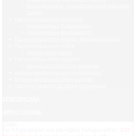
Φυσιοθεραπεία - Γυμναστική Ακαδημία στην
Πράγα
Πανεπιστήμια στην Ουγγαρία
Πανεπιστήμιο Ντέμπρετσεν
Πανεπιστήμιο Βουδαπέστης
Πανεπιστήμια στην Αγγλία - Μεγάλη Βρετανία
Πανεπιστήμια στην Ιταλία
Ιατρικη στην Ιταλια
Πανεπιστήμια στην Κροατία
Ιατρική στο Σπλιτ της Κροατίας
Ιατρικα πανεπιστήμια στην Ολλανδία
Μεταγραφή Ιατρική Οδοντιατρική
Πανεπιστήμια στη Σερβική Δημοκρατία
ΕΠΙΚΟΙΝΩΝΊΑ
APPLY ONLINE
Για πληροφορίες και ραντεβού τηλεφωνείστε :
210