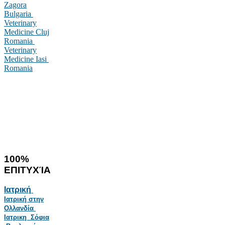
Zagora
Bulgaria
Veterinary
Medicine Cluj
Romania
Veterinary
Medicine Iasi
Romania
100%
ΕΠΙΤΥΧΊΑ
Ιατρική
Ιατρική στην
Ολλανδία
Ιατρικη Σόφια