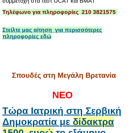
συμμετοχή στα τεστ UCAT και BMAT
Τηλέφωνο για πληροφορίες 210 3821575
Στείλτε μας αίτηση για περισσότερες
πληροφορίες
εδώ
Σπουδές στη Μεγάλη Βρετανία
ΝΕΟ
Τώρα Ιατρική στη Σερβική
Δημοκρατία με
δίδακτρα
1500 ευρώ
το εξάμηνο