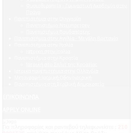
Φυσιοθεραπεία - Γυμναστική Ακαδημία στην
Πράγα
Πανεπιστήμια στην Ουγγαρία
Πανεπιστήμιο Ντέμπρετσεν
Πανεπιστήμιο Βουδαπέστης
Πανεπιστήμια στην Αγγλία - Μεγάλη Βρετανία
Πανεπιστήμια στην Ιταλία
Ιατρικη στην Ιταλια
Πανεπιστήμια στην Κροατία
Ιατρική στο Σπλιτ της Κροατίας
Ιατρικα πανεπιστήμια στην Ολλανδία
Μεταγραφή Ιατρική Οδοντιατρική
Πανεπιστήμια στη Σερβική Δημοκρατία
ΕΠΙΚΟΙΝΩΝΊΑ
APPLY ONLINE
Για πληροφορίες και ραντεβού τηλεφωνείστε :
210