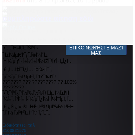
3821575
από 8 το πρωί έως 10 το βράδυ
Φειδίου 18Α Αθήνα ( πίσω από το ξενοδοχείο Τιτάνια )
συμπληρώστε αίτηση εδώ
Apply Online
ÎŸÎ¹ ÏƒÏ€Î¿Ï…Î´Î±Î¹ÏŒÏ„ÎµÏÎµÏ‚ ÎµÎ¹Î
´Î¹ÎºÏŒÏ„Î·Ï„ÎµÏ‚ ÏƒÏ„Î± Î¼ÎµÎ³Î±Î»ÏÏ„ÎµÏÎ±
Î•Ï…ÏÏ‰Ï€Î±ÏŠÎºÎ¬
ΕΠΙΚΟΙΝΩΝΉΣΤΕ ΜΑΖΊ
ΜΑΣ
Î Î±Î½ÎµÏ€Î¹ÏƒÏ„Î®Î¼Î¹Î±
Î†Î¼ÎµÏƒÎ· Î±Î½Î±Î³Î½ÏŽÏÎ¹ÏƒÎ· Ï„Î¿Ï…
Ï€Ï„Ï…Ï‡Î¯Î¿Ï… Ï‡Ï‰ÏÎ¯Ï‚
ÎµÎ¾ÎµÏ„Î¬ÏƒÎµÎ¹Ï‚ Î”ÎŸÎ‘Î¤Î‘Î !
??????? ??? ????????? ?? 100%
????????
Î•Ï€Î¹ÎºÎ¿Î¹Î½Ï‰Î½Î®ÏƒÏ„Îµ Î¼Î±Î¶Î¯
Î¼Î±Ï‚ Î³Î¹Î± Î·Î¼ÎµÏÎ¿Î¼Î·Î½Î¯ÎµÏ‚ Ï…
Ï€Î¿Î²Î¿Î»Î®Ï‚ Î±Î¹Ï„Î®ÏƒÎµÏ‰Î½ Î³Î¹Î±
Ï„Î·Î½ ÎµÎ³Î³ÏÎ±Ï†Î® ÏƒÎ±Ï‚.
Ειδικότητες τηλ
2103821575 -