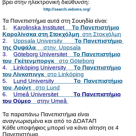
βρει στην ηλεκτρονική διεύθυνση:
http://search.wdoms.org/
Τα Πανεπιστήμια αυτά στη Σουηδία είναι:
1.
Karolinska Institutet
Το Πανεπιστήμιο
Καρολίνσκα στη Στοκχόλμη
στη Στοκχόλμη
2.
Uppsala University
Το Πανεπιστήμιο
της Ουψάλα
στην Uppsala
3.
Göteborg Universitet
Το Πανεπιστήμιο
του Γκέτενμποργκ
στο Göteborg
4.
Linköping University
Το Πανεπιστήμιο
του
Λίνκοπινγκ
στο Linköping
5.
Lund University
Το Πανεπιστήμιο
του Λούντ
στο Lund
6.
Umeå Universitet
Το Πανεπιστήμιο
του Ούμεο
στην Umeå
Τα παραπάνω Πανεπιστήμια είναι
αναγνωρισμένα και από το ΔΟΑΤΑΠ
Κάθε υποψήφιος μπορεί να κάνει αίτηση σε 4
Πανεπιστήμια.