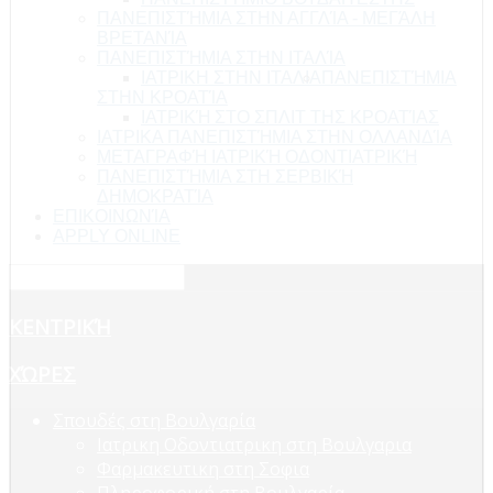
ΠΑΝΕΠΙΣΤΉΜΙΑ ΣΤΗΝ ΑΓΓΛΊΑ - ΜΕΓΆΛΗ
ΒΡΕΤΑΝΊΑ
ΠΑΝΕΠΙΣΤΉΜΙΑ ΣΤΗΝ ΙΤΑΛΊΑ
ΙΑΤΡΙΚΗ ΣΤΗΝ ΙΤΑΛΙΑ
ΠΑΝΕΠΙΣΤΉΜΙΑ
ΣΤΗΝ ΚΡΟΑΤΊΑ
ΙΑΤΡΙΚΉ ΣΤΟ ΣΠΛΙΤ ΤΗΣ ΚΡΟΑΤΊΑΣ
ΙΑΤΡΙΚΑ ΠΑΝΕΠΙΣΤΉΜΙΑ ΣΤΗΝ ΟΛΛΑΝΔΊΑ
ΜΕΤΑΓΡΑΦΉ ΙΑΤΡΙΚΉ ΟΔΟΝΤΙΑΤΡΙΚΉ
ΠΑΝΕΠΙΣΤΉΜΙΑ ΣΤΗ ΣΕΡΒΙΚΉ
ΔΗΜΟΚΡΑΤΊΑ
ΕΠΙΚΟΙΝΩΝΊΑ
APPLY ONLINE
ΚΕΝΤΡΙΚΉ
ΧΏΡΕΣ
Σπουδές στη Βουλγαρία
Ιατρικη Οδοντιατρικη στη Βουλγαρια
Φαρμακευτικη στη Σοφια