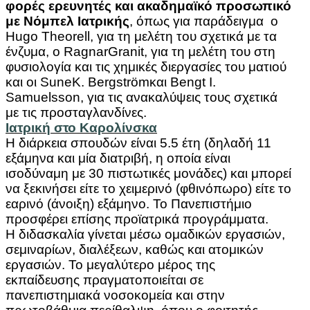
φορές ερευνητές και ακαδημαϊκό προσωπικό
με Νόμπελ Ιατρικής
, όπως για παράδειγμα ο
Hugo Theorell, για τη μελέτη του σχετικά με τα
ένζυμα, ο RagnarGranit, για τη μελέτη του στη
φυσιολογία και τις χημικές διεργασίες του ματιού
και οι SuneK. Bergströmκαι Bengt I.
Samuelsson, για τις ανακαλύψεις τους σχετικά
με τις προσταγλανδίνες.
Ιατρική στο Καρολίνσκα
Η διάρκεια σπουδών είναι 5.5 έτη (δηλαδή 11
εξάμηνα και μία διατριβή, η οποία είναι
ισοδύναμη με 30 πιστωτικές μονάδες) και μπορεί
να ξεκινήσει είτε το χειμερινό (φθινόπωρο) είτε το
εαρινό (άνοιξη) εξάμηνο. Το Πανεπιστήμιο
προσφέρει επίσης προϊατρικά προγράμματα.
Η διδασκαλία γίνεται μέσω ομαδικών εργασιών,
σεμιναρίων, διαλέξεων, καθώς και ατομικών
εργασιών. Το μεγαλύτερο μέρος της
εκπαίδευσης πραγματοποιείται σε
πανεπιστημιακά νοσοκομεία και στην