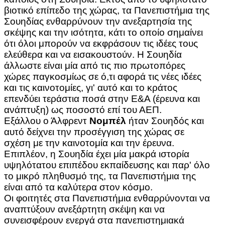
βιοτικό επίπεδο της χώρας, τα Πανεπιστήμια της
Σουηδίας ενθαρρύνουν την ανεξαρτησία της
σκέψης και την ισότητα, κάτι το οποίο σημαίνει
ότι όλοι μπορούν να εκφράσουν τις ιδέες τους
ελεύθερα και να εισακουστούν. Η Σουηδία
άλλωστε είναι μία από τις πιο πρωτοπόρες
χώρες παγκοσμίως σε ό,τι αφορά τις νέες ιδέες
και τις καινοτομίες, γι' αυτό και το κράτος
επενδύει τεράστια ποσά στην Ε&Α (έρευνα και
ανάπτυξη) ως ποσοστό επί του ΑΕΠ.
Εξάλλου ο Άλφρεντ
Νομπέλ
ήταν Σουηδός και
αυτό δείχνει την προσέγγιση της χώρας σε
σχέση με την καινοτομία και την έρευνα.
Επιπλέον, η Σουηδία έχει μία μακρά ιστορία
υψηλότατου επιπέδου εκπαίδευσης και παρ' όλο
το μικρό πληθυσμό της, τα Πανεπιστήμια της
είναι από τα καλύτερα στον κόσμο.
Οι φοιτητές στα Πανεπιστήμια ενθαρρύνονται να
αναπτύξουν ανεξάρτητη σκέψη και να
συνεισφέρουν ενεργά στα πανεπιστημιακά