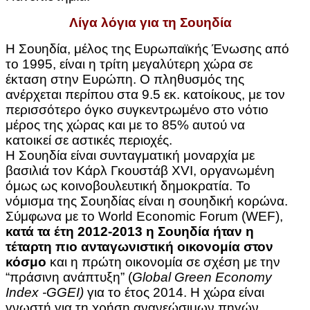
Λίγα λόγια για τη Σουηδία
Η Σουηδία, μέλος της Ευρωπαϊκής Ένωσης από
το 1995, είναι η τρίτη μεγαλύτερη χώρα σε
έκταση στην Ευρώπη. Ο πληθυσμός της
ανέρχεται περίπου στα 9.5 εκ. κατοίκους, με τον
περισσότερο όγκο συγκεντρωμένο στο νότιο
μέρος της χώρας και με το 85% αυτού να
κατοικεί σε αστικές περιοχές.
Η Σουηδία είναι συνταγματική μοναρχία με
βασιλιά τον Κάρλ Γκουστάβ XVI, οργανωμένη
όμως ως κοινοβουλευτική δημοκρατία. Το
νόμισμα της Σουηδίας είναι η σουηδική κορώνα.
Σύμφωνα με το World Economic Forum (WEF),
κατά τα έτη 2012-2013 η Σουηδία ήταν η
τέταρτη πιο ανταγωνιστική οικονομία στον
κόσμο
και η πρώτη οικονομία σε σχέση με την
“πράσινη ανάπτυξη” (
Global Green Economy
Index -GGEI)
για το έτος 2014. Η χώρα είναι
γνωστή για τη χρήση ανανεώσιμων πηγών