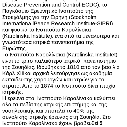
Disease Prevention and Control-ECDC), το
Παγκόσμιο Ερευνητικό Ινστιτούτο της
Στοκχόλμης για την Ειρήνη (Stockholm
Internationa lPeace Research Institute-SIPRI)
και φυσικά το Ινστιτούτο Καρολίνσκα
(Karolinska Institute), ένα από τα μεγαλύτερα και
γνωστότερα ιατρικά πανεπιστήμια της
Ευρώπης.
Το Ινστιτούτο Καρολίνσκα (Karolinska Institutet)
είναι το τρίτο παλαιότερο ιατρικό πανεπιστήμιο
της Σουηδίας. Ιδρύθηκε το 1810 από τον βασιλιά
Κάρλ XIIIκαι αρχικά λειτούργησε ως ακαδημία
εκπαίδευσης χειρουργών και ιατρών για το
στρατό. Από το 1874 το Ινστιτούτο δίνει πτυχία
ιατρικής.
Η έρευνα στο Ινστιτούτο Καρολίνσκα καλύπτει
όλα τα πεδία της ιατρικής επιστήμης και της
νοσηλευτικής και αποτελεί το 40% της
συνολικής ιατρικής έρευνας στη Σουηδία. Στο
Ινστιτούτο Καρολίνσκα έχουν βραβευθεί
5