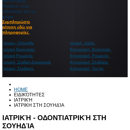
6971574215
Πατήστε στην
ειδικότητα και τη
χώρα
Συμπληρώστε
αίτηση εδώ για
πληροφορίες
Ιατρικη Ολλανδία
Ιατρική Ιταλία
Ιατρική Βουλγαρία
Κτηνιατρική Βουλγαρία
Ιατρική Ρουμανία
Κτηνιατρική Ρουμανία
Ιατρική Σερβική Δημοκρατία
Κτηνιατρική Σλοβακία
Ιατρική Σλοβακία
Κτηνιατρική Τσεχία
HOME
ΕΙΔΙΚΌΤΗΤΕΣ
ΙΑΤΡΙΚΉ
ΙΑΤΡΙΚΗ ΣΤΗ ΣΟΥΗΔΊΑ
ΙΑΤΡΙΚΉ - ΟΔΟΝΤΙΑΤΡΙΚΉ ΣΤΗ
ΣΟΥΗΔΊΑ