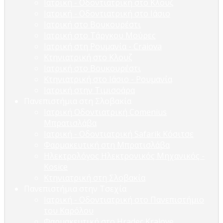
Ιατρική - Οδοντιατρική στο Κλουζ
Ιατρική - Οδοντιατρική στο Ιάσιο
Ιατρική στο Βουκουρέστι
Ιατρική στο Τάργκου Μούρες
Ιατρική στη Ρουμανία - Craiova
Κτηνιατρική στο Κλουζ
Ιατρική στο Βουκουρέστι
Κτηνιατρική στο Ιάσιο - Ρουμανία
Ιατρική στην Τιμισοάρα
Πανεπιστήμια στη Σλοβακία
Ιατρική Οδοντιατρική Comenius
Μπρατισλάβα
Ιατρική - Οδοντιατρική Safarik Κόσιτσε
Φαρμακευτική στη Μπρατισλάβα
Ηλεκτρολόγος Ηλεκτρονικός Μηχανικός -
Kosice
Κτηνιατρική στη Σλοβακία
Πανεπιστήμια στην Τσεχία
Ιατρική - Οδοντιατρική στο Πανεπιστήμιο
του Καρόλου
Φαρμακευτική στο Hradec Kralove