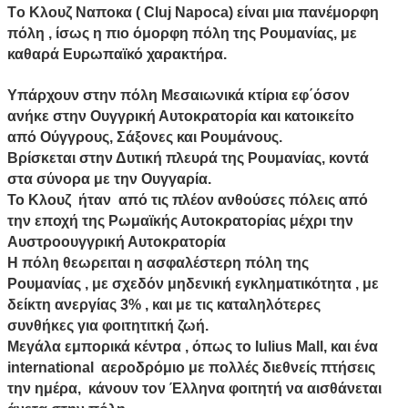
Τo Κλουζ Ναποκα ( Cluj Napoca) είναι μια πανέμορφη
πόλη , ίσως η πιο όμορφη πόλη της Ρουμανίας, με
καθαρά Ευρωπαϊκό χαρακτήρα.
Υπάρχουν στην πόλη Μεσαιωνικά κτίρια εφ΄όσον
ανήκε στην Ουγγρική Αυτοκρατορία και κατοικείτο
από Ούγγρους, Σάξονες και Ρουμάνους.
Βρίσκεται στην Δυτική πλευρά της Ρουμανίας, κοντά
στα σύνορα με την Ουγγαρία.
Το Κλουζ ήταν από τις πλέον ανθούσες πόλεις από
την εποχή της Ρωμαϊκής Αυτοκρατορίας μέχρι την
Αυστροουγγρική Αυτοκρατορία
Η πόλη θεωρειται η ασφαλέστερη πόλη της
Ρουμανίας , με σχεδόν μηδενική εγκληματικότητα , με
δείκτη ανεργίας 3% , και με τις καταληλότερες
συνθήκες για φοιτητιτκή ζωή.
Μεγάλα εμπορικά κέντρα , όπως το Iulius Mall, και ένα
international αεροδρόμιο με πολλές διεθνείς πτήσεις
την ημέρα, κάνουν τον Έλληνα φοιτητή να αισθάνεται