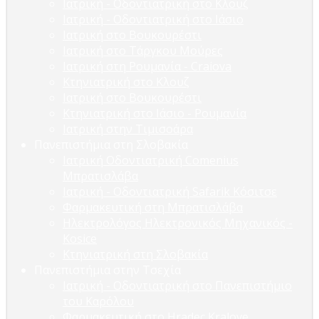
Ιατρική - Οδοντιατρική στο Κλουζ
Ιατρική - Οδοντιατρική στο Ιάσιο
Ιατρική στο Βουκουρέστι
Ιατρική στο Τάργκου Μούρες
Ιατρική στη Ρουμανία - Craiova
Κτηνιατρική στο Κλουζ
Ιατρική στο Βουκουρέστι
Κτηνιατρική στο Ιάσιο - Ρουμανία
Ιατρική στην Τιμισοάρα
Πανεπιστήμια στη Σλοβακία
Ιατρική Οδοντιατρική Comenius
Μπρατισλάβα
Ιατρική - Οδοντιατρική Safarik Κόσιτσε
Φαρμακευτική στη Μπρατισλάβα
Ηλεκτρολόγος Ηλεκτρονικός Μηχανικός -
Kosice
Κτηνιατρική στη Σλοβακία
Πανεπιστήμια στην Τσεχία
Ιατρική - Οδοντιατρική στο Πανεπιστήμιο
του Καρόλου
Φαρμακευτική στο Hradec Kralove