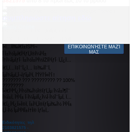
3821575
από 8 το πρωί έως 10 το βράδυ
Φειδίου 18Α Αθήνα ( πίσω από το ξενοδοχείο Τιτάνια )
συμπληρώστε αίτηση εδώ
Apply Online
ÎŸÎ¹ ÏƒÏ€Î¿Ï…Î´Î±Î¹ÏŒÏ„ÎµÏÎµÏ‚ ÎµÎ¹Î
´Î¹ÎºÏŒÏ„Î·Ï„ÎµÏ‚ ÏƒÏ„Î± Î¼ÎµÎ³Î±Î»ÏÏ„ÎµÏÎ±
Î•Ï…ÏÏ‰Ï€Î±ÏŠÎºÎ¬
ΕΠΙΚΟΙΝΩΝΉΣΤΕ ΜΑΖΊ
ΜΑΣ
Î Î±Î½ÎµÏ€Î¹ÏƒÏ„Î®Î¼Î¹Î±
Î†Î¼ÎµÏƒÎ· Î±Î½Î±Î³Î½ÏŽÏÎ¹ÏƒÎ· Ï„Î¿Ï…
Ï€Ï„Ï…Ï‡Î¯Î¿Ï… Ï‡Ï‰ÏÎ¯Ï‚
ÎµÎ¾ÎµÏ„Î¬ÏƒÎµÎ¹Ï‚ Î”ÎŸÎ‘Î¤Î‘Î !
??????? ??? ????????? ?? 100%
????????
Î•Ï€Î¹ÎºÎ¿Î¹Î½Ï‰Î½Î®ÏƒÏ„Îµ Î¼Î±Î¶Î¯
Î¼Î±Ï‚ Î³Î¹Î± Î·Î¼ÎµÏÎ¿Î¼Î·Î½Î¯ÎµÏ‚ Ï…
Ï€Î¿Î²Î¿Î»Î®Ï‚ Î±Î¹Ï„Î®ÏƒÎµÏ‰Î½ Î³Î¹Î±
Ï„Î·Î½ ÎµÎ³Î³ÏÎ±Ï†Î® ÏƒÎ±Ï‚.
Ειδικότητες τηλ
2103821575 -