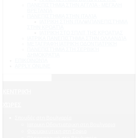
ΠΑΝΕΠΙΣΤΉΜΙΑ ΣΤΗΝ ΑΓΓΛΊΑ - ΜΕΓΆΛΗ
ΒΡΕΤΑΝΊΑ
ΠΑΝΕΠΙΣΤΉΜΙΑ ΣΤΗΝ ΙΤΑΛΊΑ
ΙΑΤΡΙΚΗ ΣΤΗΝ ΙΤΑΛΙΑ
ΠΑΝΕΠΙΣΤΉΜΙΑ
ΣΤΗΝ ΚΡΟΑΤΊΑ
ΙΑΤΡΙΚΉ ΣΤΟ ΣΠΛΙΤ ΤΗΣ ΚΡΟΑΤΊΑΣ
ΙΑΤΡΙΚΑ ΠΑΝΕΠΙΣΤΉΜΙΑ ΣΤΗΝ ΟΛΛΑΝΔΊΑ
ΜΕΤΑΓΡΑΦΉ ΙΑΤΡΙΚΉ ΟΔΟΝΤΙΑΤΡΙΚΉ
ΠΑΝΕΠΙΣΤΉΜΙΑ ΣΤΗ ΣΕΡΒΙΚΉ
ΔΗΜΟΚΡΑΤΊΑ
ΕΠΙΚΟΙΝΩΝΊΑ
APPLY ONLINE
ΚΕΝΤΡΙΚΉ
ΧΏΡΕΣ
Σπουδές στη Βουλγαρία
Ιατρικη Οδοντιατρικη στη Βουλγαρια
Φαρμακευτικη στη Σοφια