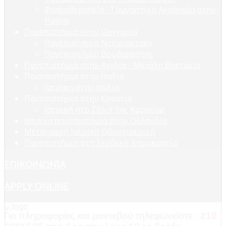
Φυσιοθεραπεία - Γυμναστική Ακαδημία στην
Πράγα
Πανεπιστήμια στην Ουγγαρία
Πανεπιστήμιο Ντέμπρετσεν
Πανεπιστήμιο Βουδαπέστης
Πανεπιστήμια στην Αγγλία - Μεγάλη Βρετανία
Πανεπιστήμια στην Ιταλία
Ιατρικη στην Ιταλια
Πανεπιστήμια στην Κροατία
Ιατρική στο Σπλιτ της Κροατίας
Ιατρικα πανεπιστήμια στην Ολλανδία
Μεταγραφή Ιατρική Οδοντιατρική
Πανεπιστήμια στη Σερβική Δημοκρατία
ΕΠΙΚΟΙΝΩΝΊΑ
APPLY ONLINE
Για πληροφορίες και ραντεβού τηλεφωνείστε :
210