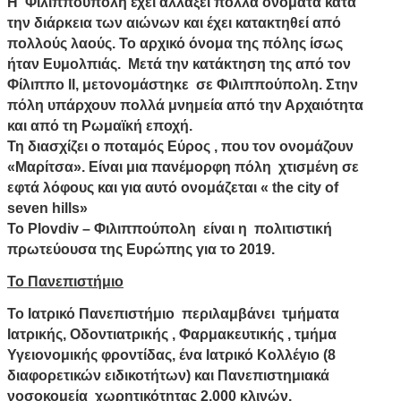
Η Φιλιππούπολη έχει αλλάξει πολλά ονόματα κατά
την διάρκεια των αιώνων και έχει κατακτηθεί από
πολλούς λαούς. Το αρχικό όνομα της πόλης ίσως
ήταν Ευμολπιάς. Μετά την κατάκτηση της από τον
Φίλιππο ΙΙ, μετονομάστηκε σε Φιλιππούπολη. Στην
πόλη υπάρχουν πολλά μνημεία από την Αρχαιότητα
και από τη Ρωμαϊκή εποχή.
Τη διασχίζει ο ποταμός Εύρος , που τον ονομάζουν
«Μαρίτσα». Είναι μια πανέμορφη πόλη χτισμένη σε
εφτά λόφους και για αυτό ονομάζεται « the city of
seven hills»
Το Plovdiv – Φιλιππούπολη είναι η πολιτιστική
πρωτεύουσα της Ευρώπης για το 2019.
Το Πανεπιστήμιο
Το Ιατρικό Πανεπιστήμιο περιλαμβάνει τμήματα
Ιατρικής, Οδοντιατρικής , Φαρμακευτικής , τμήμα
Υγειονομικής φροντίδας, ένα Ιατρικό Κολλέγιο (8
διαφορετικών ειδικοτήτων) και Πανεπιστημιακά
νοσοκομεία χωρητικότητας 2.000 κλινών.