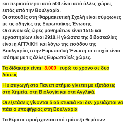
και περισσότεροι από 500 είναι από άλλες χώρες
εκτός από την Βουλγαρία.
Οι σπουδές στη Φαρμακευτική Σχολή είναι σύμφωνες
με τις οδηγίες της Ευρωπαϊκής Ένωσης.
Οι συνολικές ώρες μαθημάτων είναι 1515 και
εργαστηρίων είναι 2910.Η γλώσσα της διδασκαλίας
είναι η ΑΓΓΛΙΚΗ και λόγω της εισόδου της
Βουλγαρίας στην Ευρωπαϊκή Ένωση τα πτυχία είναι
ισότιμα με τις άλλες Ευρωπαϊκές χώρες.
Τα δίδακτρα είναι
8.000
ευρώ το χρόνο σε δύο
δόσεις
Η εισαγωγή στο Πανεπιστήμιο γίνεται με εξετάσεις
στη Χημεία, στη Βιολογία και στα Αγγλικά
.
Οι εξετάσεις γίνονται διαδικτυακά και δεν χρειάζεται να
πάει ο υποψήφιος στη Βουλγαρία
Τα θέματα προέρχονται από τράπεζα θεμάτων