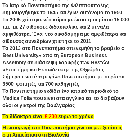
Το Ιατρικό Πανεπιστήμιο της Φιλιππούπολης
δημιουργήθηκε το 1945 και έγινε αυτόνομο το 1950
Το 2005 χτίστηκε νέο κτίριο με έκταση περίπου 15.000
τ.μ., με 27 αίθουσες διδασκαλίας και 2 μεγάλα
αμφιθέατρα. Ένα νέο οικοδόμημα με αμφιθέατρα και
αίθουσες συνεδρίων χτίστηκε το 2011.
Το 2013 στο Πανεπιστήμιο απενεμήθη το βραβείο «
Best University» από τη European Business
Assembly σε διάσκεψη κορυφής των Ηγετών
«Επιστήμη και Εκπαίδευση» της Οξφόρδης,
Σήμερα είναι ένα μεγάλο Πανεπιστήμιο με περίπου
3500 φοιτητές και 700 καθηγητές
Το Πανεπιστήμιο εκδίδει ένα ιατρικό περιοδικό το
Medica Folia που είναι στα αγγλικά και το διαβάζουν
όλοι οι γιατροί της Βουλγαρίας
Τα δίδακτρα είναι
8.200
ευρώ το χρόνο
Η εισαγωγή στο Πανεπιστήμιο γίνεται με εξετάσεις
στη Χημεία και στη Βιολογία