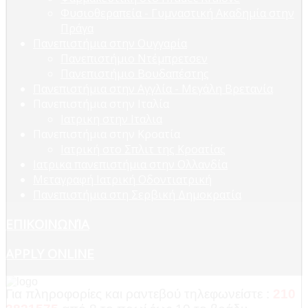
Φυσιοθεραπεία - Γυμναστική Ακαδημία στην
Πράγα
Πανεπιστήμια στην Ουγγαρία
Πανεπιστήμιο Ντέμπρετσεν
Πανεπιστήμιο Βουδαπέστης
Πανεπιστήμια στην Αγγλία - Μεγάλη Βρετανία
Πανεπιστήμια στην Ιταλία
Ιατρικη στην Ιταλια
Πανεπιστήμια στην Κροατία
Ιατρική στο Σπλιτ της Κροατίας
Ιατρικα πανεπιστήμια στην Ολλανδία
Μεταγραφή Ιατρική Οδοντιατρική
Πανεπιστήμια στη Σερβική Δημοκρατία
ΕΠΙΚΟΙΝΩΝΊΑ
APPLY ONLINE
Για πληροφορίες και ραντεβού τηλεφωνείστε :
210