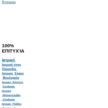
Romania
100%
ΕΠΙΤΥΧΊΑ
Ιατρική
Ιατρική στην
Ολλανδία
Ιατρικη Σόφια
Βουλγαρία
Ιατρικη Κόσιτσε
Σλοβακία
Ιατρικη
Μπρατισλάβα
Σλοβακία
Ιατρικη Πλέβεν