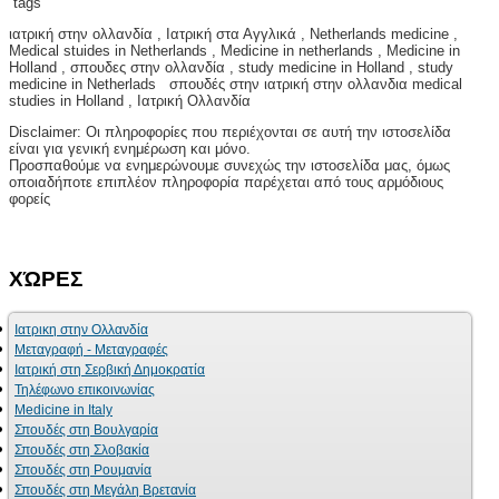
tags
ιατρική στην ολλανδία , Ιατρική στα Αγγλικά , Netherlands medicine ,
Medical stuides in Netherlands , Medicine in netherlands , Medicine in
Holland , σπουδες στην ολλανδία , study medicine in Holland , study
medicine in Netherlads σπουδές στην ιατρική στην ολλανδια medical
studies in Holland , Ιατρική Ολλανδία
Disclaimer: Οι πληροφορίες που περιέχονται σε αυτή την ιστοσελίδα
είναι για γενική ενημέρωση και μόνο.
Προσπαθούμε να ενημερώνουμε συνεχώς την ιστοσελίδα μας, όμως
οποιαδήποτε επιπλέον πληροφορία παρέχεται από τους αρμόδιους
φορείς
ΧΏΡΕΣ
Ιατρικη στην Ολλανδία
Μεταγραφή - Μεταγραφές
Ιατρική στη Σερβική Δημοκρατία
Τηλέφωνο επικοινωνίας
Medicine in Italy
Σπουδές στη Βουλγαρία
Σπουδές στη Σλοβακία
Σπουδές στη Ρουμανία
Σπουδές στη Μεγάλη Βρετανία