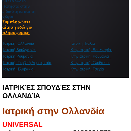
6971574215
Πατήστε στην
ειδικότητα και τη
χώρα
Συμπληρώστε
αίτηση εδώ για
πληροφορίες
Ιατρικη Ολλανδία
Ιατρική Ιταλία
Ιατρική Βουλγαρία
Κτηνιατρική Βουλγαρία
Ιατρική Ρουμανία
Κτηνιατρική Ρουμανία
Ιατρική Σερβική Δημοκρατία
Κτηνιατρική Σλοβακία
Ιατρική Σλοβακία
Κτηνιατρική Τσεχία
ΙΑΤΡΙΚΈΣ ΣΠΟΥΔΈΣ ΣΤΗΝ
ΟΛΛΑΝΔΊΑ
Ιατρική στην Ολλανδία
UNIVERSAL