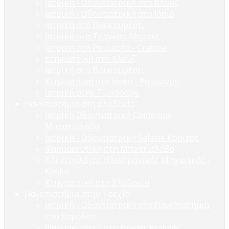
Ιατρική - Οδοντιατρική στο Κλουζ
Ιατρική - Οδοντιατρική στο Ιάσιο
Ιατρική στο Βουκουρέστι
Ιατρική στο Τάργκου Μούρες
Ιατρική στη Ρουμανία - Craiova
Κτηνιατρική στο Κλουζ
Ιατρική στο Βουκουρέστι
Κτηνιατρική στο Ιάσιο - Ρουμανία
Ιατρική στην Τιμισοάρα
Πανεπιστήμια στη Σλοβακία
Ιατρική Οδοντιατρική Comenius
Μπρατισλάβα
Ιατρική - Οδοντιατρική Safarik Κόσιτσε
Φαρμακευτική στη Μπρατισλάβα
Ηλεκτρολόγος Ηλεκτρονικός Μηχανικός -
Kosice
Κτηνιατρική στη Σλοβακία
Πανεπιστήμια στην Τσεχία
Ιατρική - Οδοντιατρική στο Πανεπιστήμιο
του Καρόλου
Φαρμακευτική στο Hradec Kralove