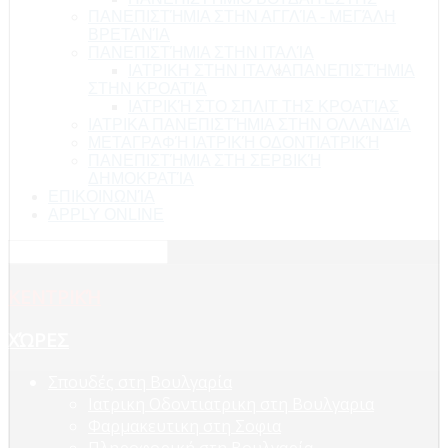
ΠΑΝΕΠΙΣΤΉΜΙΑ ΣΤΗΝ ΑΓΓΛΊΑ - ΜΕΓΆΛΗ
ΒΡΕΤΑΝΊΑ
ΠΑΝΕΠΙΣΤΉΜΙΑ ΣΤΗΝ ΙΤΑΛΊΑ
ΙΑΤΡΙΚΗ ΣΤΗΝ ΙΤΑΛΙΑ
ΠΑΝΕΠΙΣΤΉΜΙΑ
ΣΤΗΝ ΚΡΟΑΤΊΑ
ΙΑΤΡΙΚΉ ΣΤΟ ΣΠΛΙΤ ΤΗΣ ΚΡΟΑΤΊΑΣ
ΙΑΤΡΙΚΑ ΠΑΝΕΠΙΣΤΉΜΙΑ ΣΤΗΝ ΟΛΛΑΝΔΊΑ
ΜΕΤΑΓΡΑΦΉ ΙΑΤΡΙΚΉ ΟΔΟΝΤΙΑΤΡΙΚΉ
ΠΑΝΕΠΙΣΤΉΜΙΑ ΣΤΗ ΣΕΡΒΙΚΉ
ΔΗΜΟΚΡΑΤΊΑ
ΕΠΙΚΟΙΝΩΝΊΑ
APPLY ONLINE
ΚΕΝΤΡΙΚΉ
ΧΏΡΕΣ
Σπουδές στη Βουλγαρία
Ιατρικη Οδοντιατρικη στη Βουλγαρια
Φαρμακευτικη στη Σοφια