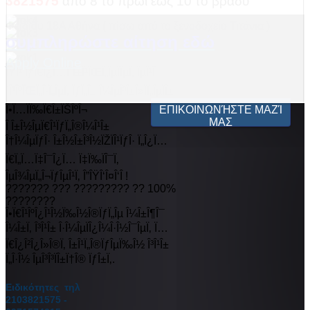
3821575
από 8 το πρωί έως 10 το βράδυ
Φειδίου 18Α Αθήνα ( πίσω από το ξενοδοχείο Τιτάνια )
συμπληρώστε αίτηση εδώ
Apply Online
ÎŸÎ¹ ÏƒÏ€Î¿Ï…Î´Î±Î¹ÏŒÏ„ÎµÏÎµÏ‚ ÎµÎ¹Î
´Î¹ÎºÏŒÏ„Î·Ï„ÎµÏ‚ ÏƒÏ„Î± Î¼ÎµÎ³Î±Î»ÏÏ„ÎµÏÎ±
Î•Ï…ÏÏ‰Ï€Î±ÏŠÎºÎ¬
ΕΠΙΚΟΙΝΩΝΉΣΤΕ ΜΑΖΊ
ΜΑΣ
Î Î±Î½ÎµÏ€Î¹ÏƒÏ„Î®Î¼Î¹Î±
Î†Î¼ÎµÏƒÎ· Î±Î½Î±Î³Î½ÏŽÏÎ¹ÏƒÎ· Ï„Î¿Ï…
Ï€Ï„Ï…Ï‡Î¯Î¿Ï… Ï‡Ï‰ÏÎ¯Ï‚
ÎµÎ¾ÎµÏ„Î¬ÏƒÎµÎ¹Ï‚ Î”ÎŸÎ‘Î¤Î‘Î !
??????? ??? ????????? ?? 100%
????????
Î•Ï€Î¹ÎºÎ¿Î¹Î½Ï‰Î½Î®ÏƒÏ„Îµ Î¼Î±Î¶Î¯
Î¼Î±Ï‚ Î³Î¹Î± Î·Î¼ÎµÏÎ¿Î¼Î·Î½Î¯ÎµÏ‚ Ï…
Ï€Î¿Î²Î¿Î»Î®Ï‚ Î±Î¹Ï„Î®ÏƒÎµÏ‰Î½ Î³Î¹Î±
Ï„Î·Î½ ÎµÎ³Î³ÏÎ±Ï†Î® ÏƒÎ±Ï‚.
Ειδικότητες τηλ
2103821575 -