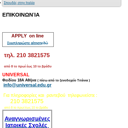
Σπουδές στην Ιταλία
ΕΠΙΚΟΙΝΩΝΊΑ
APPLY on line
Συμπληρώστε αίτηση
εδώ
τηλ. 210 3821575
από 8 το πρωί έως 10 το βράδυ
UNIVERSAL
Φειδίου 18Α Αθήνα
( πίσω από το ξενοδοχείο Τιτάνια )
info@universal.edu.gr
Για πληροφορίες και ραντεβού τηλεφωνείστε :
210 3821575
από 8 το πρωί έως 10 το βράδυ
Αναγνωρισμένες
Ιατρικές Σχολές