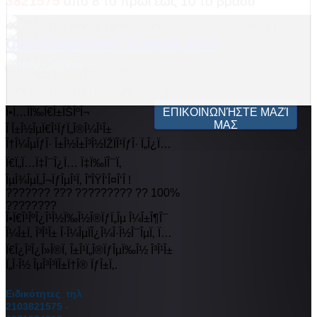
3821575
από 8 το πρωί έως 10 το βράδυ
Φειδίου 18Α Αθήνα ( πίσω από το ξενοδοχείο Τιτάνια )
συμπληρώστε αίτηση εδώ
Apply Online
ÎŸÎ¹ ÏƒÏ€Î¿Ï…Î´Î±Î¹ÏŒÏ„ÎµÏÎµÏ‚ ÎµÎ¹Î
´Î¹ÎºÏŒÏ„Î·Ï„ÎµÏ‚ ÏƒÏ„Î± Î¼ÎµÎ³Î±Î»ÏÏ„ÎµÏÎ±
Î•Ï…ÏÏ‰Ï€Î±ÏŠÎºÎ¬
ΕΠΙΚΟΙΝΩΝΉΣΤΕ ΜΑΖΊ
ΜΑΣ
Î Î±Î½ÎµÏ€Î¹ÏƒÏ„Î®Î¼Î¹Î±
Î†Î¼ÎµÏƒÎ· Î±Î½Î±Î³Î½ÏŽÏÎ¹ÏƒÎ· Ï„Î¿Ï…
Ï€Ï„Ï…Ï‡Î¯Î¿Ï… Ï‡Ï‰ÏÎ¯Ï‚
ÎµÎ¾ÎµÏ„Î¬ÏƒÎµÎ¹Ï‚ Î”ÎŸÎ‘Î¤Î‘Î !
??????? ??? ????????? ?? 100%
????????
Î•Ï€Î¹ÎºÎ¿Î¹Î½Ï‰Î½Î®ÏƒÏ„Îµ Î¼Î±Î¶Î¯
Î¼Î±Ï‚ Î³Î¹Î± Î·Î¼ÎµÏÎ¿Î¼Î·Î½Î¯ÎµÏ‚ Ï…
Ï€Î¿Î²Î¿Î»Î®Ï‚ Î±Î¹Ï„Î®ÏƒÎµÏ‰Î½ Î³Î¹Î±
Ï„Î·Î½ ÎµÎ³Î³ÏÎ±Ï†Î® ÏƒÎ±Ï‚.
Ειδικότητες τηλ
2103821575 -