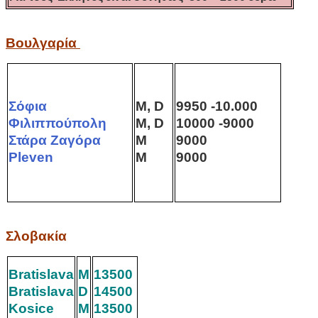
Βουλγαρία
Σόφια
M, D
9950 -10.000
Φιλιππούπολη
M, D
10000 -9000
Στάρα Ζαγόρα
M
9000
Pleven
M
9000
Σλοβακία
Bratislava
M
13500
Bratislava
D
14500
Kosice
M
13500