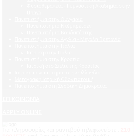
Φυσιοθεραπεία - Γυμναστική Ακαδημία στην
Πράγα
Πανεπιστήμια στην Ουγγαρία
Πανεπιστήμιο Ντέμπρετσεν
Πανεπιστήμιο Βουδαπέστης
Πανεπιστήμια στην Αγγλία - Μεγάλη Βρετανία
Πανεπιστήμια στην Ιταλία
Ιατρικη στην Ιταλια
Πανεπιστήμια στην Κροατία
Ιατρική στο Σπλιτ της Κροατίας
Ιατρικα πανεπιστήμια στην Ολλανδία
Μεταγραφή Ιατρική Οδοντιατρική
Πανεπιστήμια στη Σερβική Δημοκρατία
ΕΠΙΚΟΙΝΩΝΊΑ
APPLY ONLINE
Για πληροφορίες και ραντεβού τηλεφωνείστε :
210