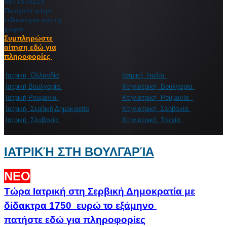
6971574215
Πατήστε στην
ειδικότητα και τη
χώρα
Συμπληρώστε
αίτηση εδώ για
πληροφορίες
Ιατρικη Ολλανδία
Ιατρική Ιταλία
Ιατρική Βουλγαρία
Κτηνιατρική Βουλγαρία
Ιατρική Ρουμανία
Κτηνιατρική Ρουμανία
Ιατρική Σερβική Δημοκρατία
Κτηνιατρική Σλοβακία
Ιατρική Σλοβακία
Κτηνιατρική Τσεχία
ΙΑΤΡΙΚΉ ΣΤΗ ΒΟΥΛΓΑΡΊΑ
ΝΕΟ
Τώρα Ιατρική στη Σερβική Δημοκρατία με
δίδακτρα 1750 ευρώ το εξάμηνο
πατήστε εδώ για πληροφορίες