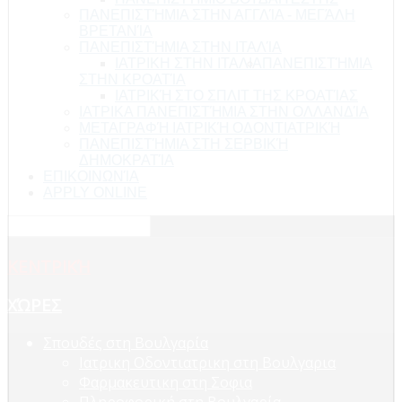
ΠΑΝΕΠΙΣΤΉΜΙΑ ΣΤΗΝ ΑΓΓΛΊΑ - ΜΕΓΆΛΗ
ΒΡΕΤΑΝΊΑ
ΠΑΝΕΠΙΣΤΉΜΙΑ ΣΤΗΝ ΙΤΑΛΊΑ
ΙΑΤΡΙΚΗ ΣΤΗΝ ΙΤΑΛΙΑ
ΠΑΝΕΠΙΣΤΉΜΙΑ
ΣΤΗΝ ΚΡΟΑΤΊΑ
ΙΑΤΡΙΚΉ ΣΤΟ ΣΠΛΙΤ ΤΗΣ ΚΡΟΑΤΊΑΣ
ΙΑΤΡΙΚΑ ΠΑΝΕΠΙΣΤΉΜΙΑ ΣΤΗΝ ΟΛΛΑΝΔΊΑ
ΜΕΤΑΓΡΑΦΉ ΙΑΤΡΙΚΉ ΟΔΟΝΤΙΑΤΡΙΚΉ
ΠΑΝΕΠΙΣΤΉΜΙΑ ΣΤΗ ΣΕΡΒΙΚΉ
ΔΗΜΟΚΡΑΤΊΑ
ΕΠΙΚΟΙΝΩΝΊΑ
APPLY ONLINE
ΚΕΝΤΡΙΚΉ
ΧΏΡΕΣ
Σπουδές στη Βουλγαρία
Ιατρικη Οδοντιατρικη στη Βουλγαρια
Φαρμακευτικη στη Σοφια