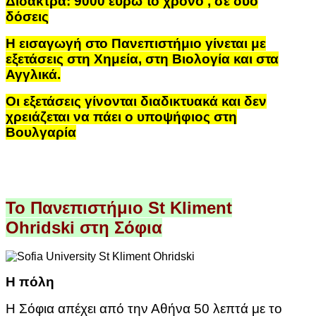
Δίδακτρα: 9000 ευρώ το χρόνο , σε δύο
δόσεις
Η εισαγωγή στο Πανεπιστήμιο γίνεται με
εξετάσεις στη Χημεία, στη Βιολογία και στα
Αγγλικά
.
Οι εξετάσεις γίνονται διαδικτυακά και δεν
χρειάζεται να πάει ο υποψήφιος στη
Βουλγαρία
Το Πανεπιστήμιο
St
Kliment
Ohridski
στη Σόφια
Η πόλη
Η Σόφια απέχει από την Αθήνα 50 λεπτά με το