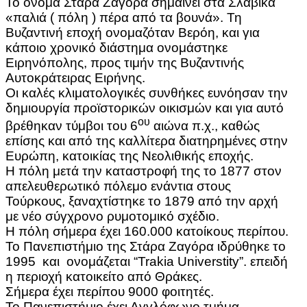
Το όνομα Στάρα Ζαγόρα σημαίνει στα Σλαβικά
«παλιά ( πόλη ) πέρα από τα βουνά». Τη
Βυζαντινή εποχή ονομαζόταν Βερόη, και για
κάποιο χρονικό διάστημα ονομάστηκε
Ειρηνόπολης, προς τιμήν της Βυζαντινής
Αυτοκράτειρας Ειρήνης.
Οι καλές κλιματολογικές συνθήκες ευνόησαν την
δημιουργία προϊστορικών οικισμών και για αυτό
ου
βρέθηκαν τύμβοι του 6
αιώνα π.χ., καθώς
επίσης και από της καλλίτερα διατηρημένες στην
Ευρώπη, κατοικίας της Νεολιθικής εποχής.
Η πόλη μετά την καταστροφή της το 1877 στον
απελευθερωτικό πόλεμο ενάντια στους
Τούρκους, ξαναχτίστηκε το 1879 από την αρχή
με νέο σύγχρονο ρυμοτομικό σχέδιο.
Η πόλη σήμερα έχει 160.000 κατοίκους περίπου.
Το Πανεπιστήμιο της Στάρα Ζαγόρα
ιδρύθηκε το
1995 και
ονομάζεται “Trakia Universtity”. επειδή
η περιοχή κατοικείτο από Θράκες.
Σήμερα έχει περίπου 9000 φοιτητές.
Το Πανεπιστήμιο έχει Αγγλόφωνο τμήμα