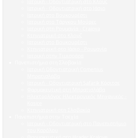
Ιατρική - Οδοντιατρική στο Κλουζ
Ιατρική - Οδοντιατρική στο Ιάσιο
Ιατρική στο Βουκουρέστι
Ιατρική στο Τάργκου Μούρες
Ιατρική στη Ρουμανία - Craiova
Κτηνιατρική στο Κλουζ
Ιατρική στο Βουκουρέστι
Κτηνιατρική στο Ιάσιο - Ρουμανία
Ιατρική στην Τιμισοάρα
Πανεπιστήμια στη Σλοβακία
Ιατρική Οδοντιατρική Comenius
Μπρατισλάβα
Ιατρική - Οδοντιατρική Safarik Κόσιτσε
Φαρμακευτική στη Μπρατισλάβα
Ηλεκτρολόγος Ηλεκτρονικός Μηχανικός -
Kosice
Κτηνιατρική στη Σλοβακία
Πανεπιστήμια στην Τσεχία
Ιατρική - Οδοντιατρική στο Πανεπιστήμιο
του Καρόλου
Φαρμακευτική στο Hradec Kralove