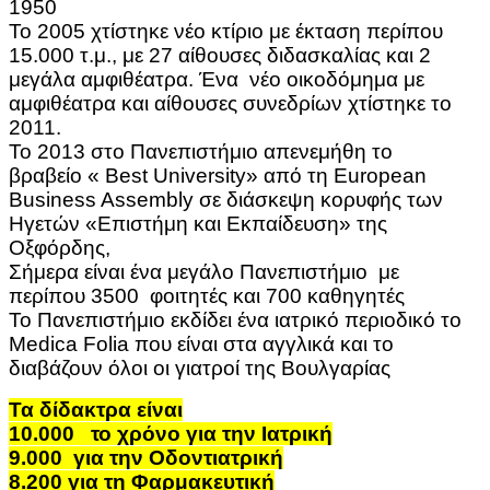
1950
Το 2005 χτίστηκε νέο κτίριο με έκταση περίπου
15.000 τ.μ., με 27 αίθουσες διδασκαλίας και 2
μεγάλα αμφιθέατρα. Ένα νέο οικοδόμημα με
αμφιθέατρα και αίθουσες συνεδρίων χτίστηκε το
2011.
Το 2013 στο Πανεπιστήμιο απενεμήθη το
βραβείο « Best University» από τη European
Business Assembly σε διάσκεψη κορυφής των
Ηγετών «Επιστήμη και Εκπαίδευση» της
Οξφόρδης,
Σήμερα είναι ένα μεγάλο Πανεπιστήμιο με
περίπου 3500 φοιτητές και 700 καθηγητές
Το Πανεπιστήμιο εκδίδει ένα ιατρικό περιοδικό το
Medica Folia που είναι στα αγγλικά και το
διαβάζουν όλοι οι γιατροί της Βουλγαρίας
Τα δίδακτρα είναι
10.000
το χρόνο για την Ιατρική
9.000 για την Οδοντιατρική
8.200 για τη Φαρμακευτική